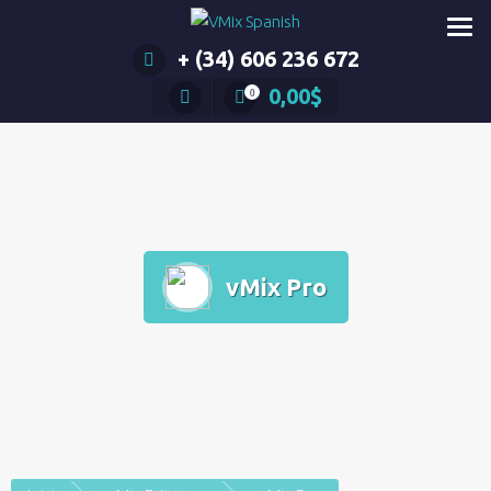
Saltar
al
+ (34) 606 236 672
contenido
0,00
$
0
vMix Pro