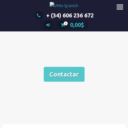
Saltar
al
+ (34) 606 236 672
contenido
0,00
$
0
Contactar