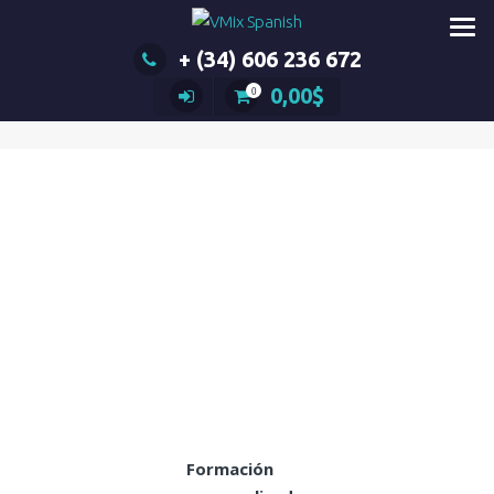
Saltar
al
+ (34) 606 236 672
contenido
0,00
$
0
Formación