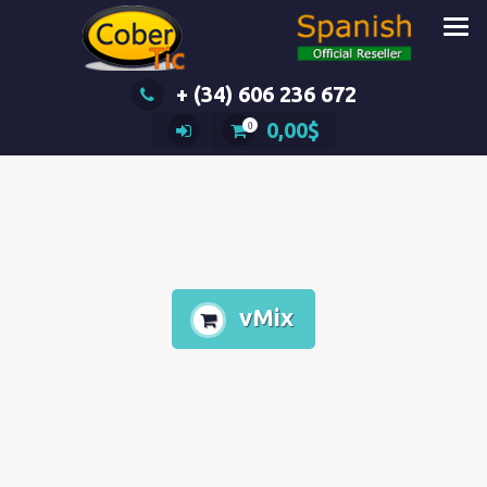
Saltar
al
contenido
+ (34) 606 236 672
0,00
$
0
vMix