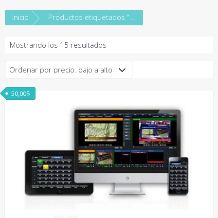
Inicio
Productos etiquetados “vMix”
Ordenado
Mostrando los 15 resultados
por
precio:
bajo
a
50,00
$
alto