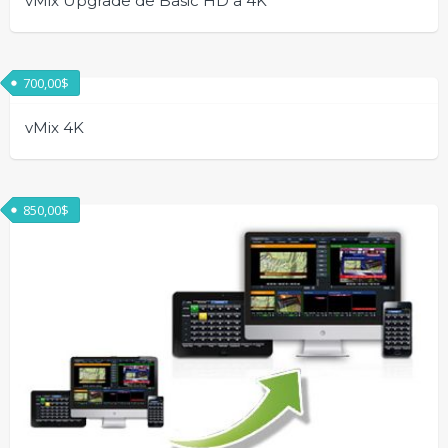
vMix Upgrade de Basic HD a 4K
700,00
$
vMix 4K
850,00
$