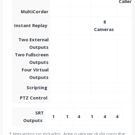
Caller
MultiCorder
8
Instant Replay
Cameras
Two External
Outputs
Two Fullscreen
Outputs
Four Virtual
Outputs
Scripting
PTZ Control
SRT
1
1
4
1
4
4
Outputs
* Impuestos no incluidos. Ante cualquier duda consultar