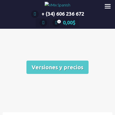
Saltar
al
+ (34) 606 236 672
contenido
0,00
$
0
Versiones y precios