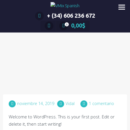
Saltar
al
+ (34) 606 236 672
contenido
0,00
$
0
noviembre 14, 2019
Vidal
1 comentario
Welcome to WordPress. This is your first post. Edit or
delete it, then start writing!