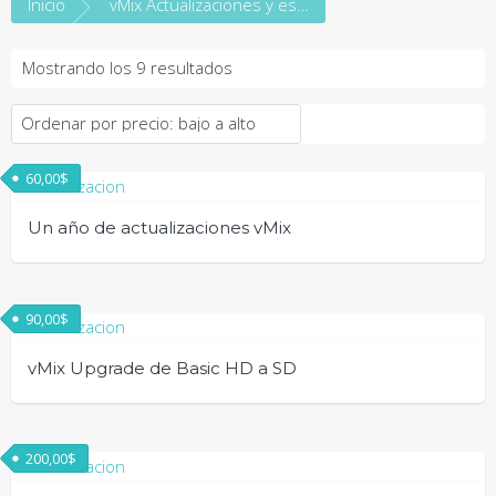
Inicio
vMix Actualizaciones y escalados
Ordenado
Mostrando los 9 resultados
por
precio:
bajo
a
60,00
$
alto
Un año de actualizaciones vMix
90,00
$
vMix Upgrade de Basic HD a SD
200,00
$